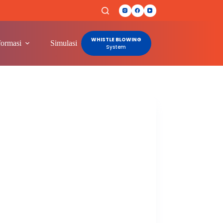
WHISTLE BLOWING
formasi
Simulasi
Lainnya
System