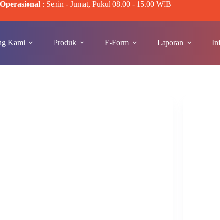
Operasional
: Senin - Jumat, Pukul 08.00 - 15.00 WIB
ng Kami
Produk
E-Form
Laporan
In