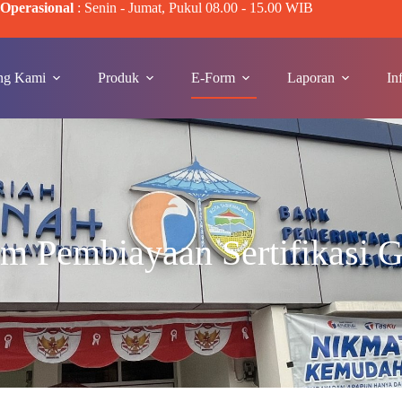
Operasional
: Senin - Jumat, Pukul 08.00 - 15.00 WIB
ng Kami
Produk
E-Form
Laporan
In
m Pembiayaan Sertifikasi 