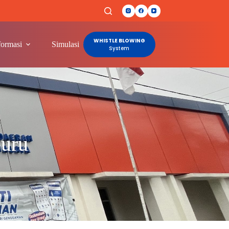
WHISTLE BLOWING
formasi
Simulasi
Lainnya
System
Guru