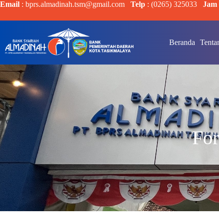
Email
: bprs.almadinah.tsm@gmail.com
Telp
: (0265) 325033
Jam 
Beranda
Tenta
For