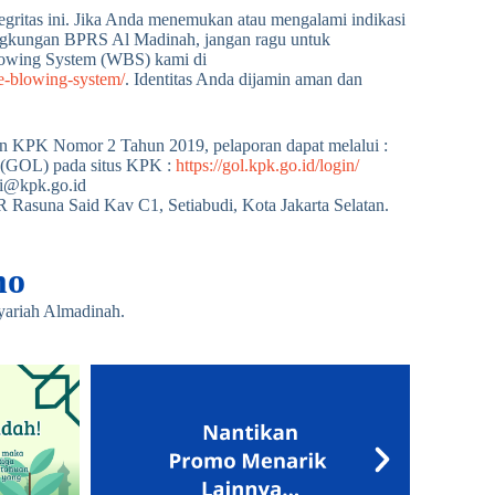
egritas ini. Jika Anda menemukan atau mengalami indikasi
i lingkungan BPRS Al Madinah, jangan ragu untuk
lowing System (WBS) kami di
le-blowing-system/
. Identitas Anda dijamin aman dan
ran KPK Nomor 2 Tahun 2019, pelaporan dapat melalui :
e (GOL) pada situs KPK :
https://gol.kpk.go.id/login/
asi@kpk.go.id
R Rasuna Said Kav C1, Setiabudi, Kota Jakarta Selatan.
mo
yariah Almadinah.