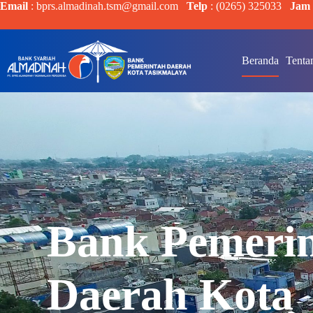
Email
: bprs.almadinah.tsm@gmail.com
Telp
: (0265) 325033
Jam 
Beranda
Tenta
Bank Pemeri
Daerah Kota