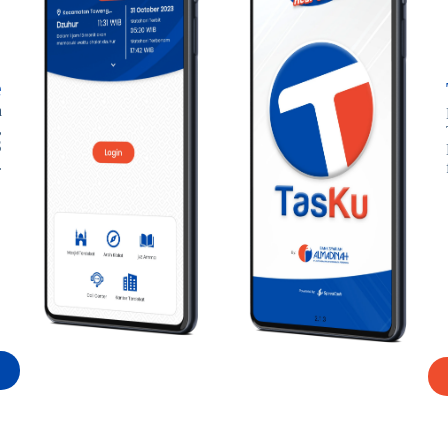
e
a
,
S
.