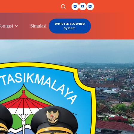
WHISTLE BLOWING
formasi
Simulasi
Lainnya
System