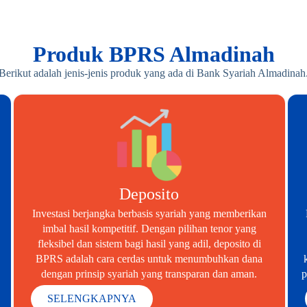
Produk BPRS Almadinah
Berikut adalah jenis-jenis produk yang ada di Bank Syariah Almadinah
Deposito
Investasi berjangka berbasis syariah yang memberikan
imbal hasil kompetitif. Dengan pilihan tenor yang
fleksibel dan sistem bagi hasil yang adil, deposito di
BPRS adalah cara cerdas untuk menumbuhkan dana
dengan prinsip syariah yang transparan dan aman.
p
SELENGKAPNYA