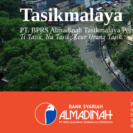
Tasikmalaya
PT. BPRS Almadinah Tasikmalaya Per
Ti Tasik, Nu Tasik, Keur Urang Tasik…
P
o
B
S
d