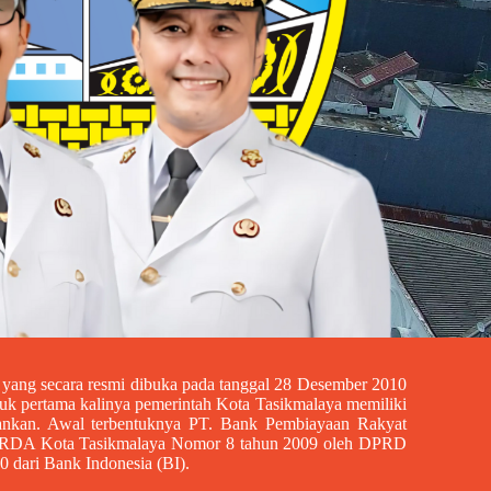
ang secara resmi dibuka pada tanggal 28 Desember 2010
tuk pertama kalinya pemerintah Kota Tasikmalaya memiliki
nkan. Awal terbentuknya PT. Bank Pembiayaan Rakyat
PERDA Kota Tasikmalaya Nomor 8 tahun 2009 oleh DPRD
 dari Bank Indonesia (BI).