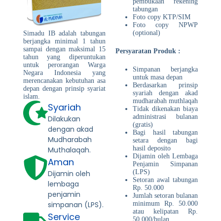
pembukaan rekening
tabungan
Foto copy KTP/SIM
Foto copy NPWP
(optional)
Simadu IB adalah tabungan
berjangka minimal 1 tahun
sampai dengan maksimal 15
Persyaratan Produk :
tahun yang diperuntukan
untuk perorangan Warga
Simpanan berjangka
Negara Indonesia yang
untuk masa depan
merencanakan kebutuhan asa
Berdasarkan prinsip
depan dengan prinsip syariat
syariah dengan akad
islam.
mudharabah muthlaqah
Syariah
Tidak dikenakan biaya
administrasi bulanan
Dilakukan
(gratis)
dengan akad
Bagi hasil tabungan
Mudharabah
setara dengan bagi
hasil deposito
Muthalaqah.
Dijamin oleh Lembaga
Aman
Penjamin Simpanan
(LPS)
Dijamin oleh
Setoran awal tabungan
lembaga
Rp. 50.000
penjamin
Jumlah setoran bulanan
simpanan (LPS).
minimum Rp. 50.000
atau kelipatan Rp.
Service
50.000/bulan