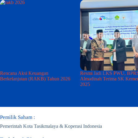
Rencana Aksi Keuangan
Resmi Jadi LKS PWU, BPR
Berkelanjutan (RAKB) Tahun 2026
Almadinah Terima SK Keme
2025
Pemilik Saham :
Pemerintah Kota Tasikmalaya & Koperasi Indonesia