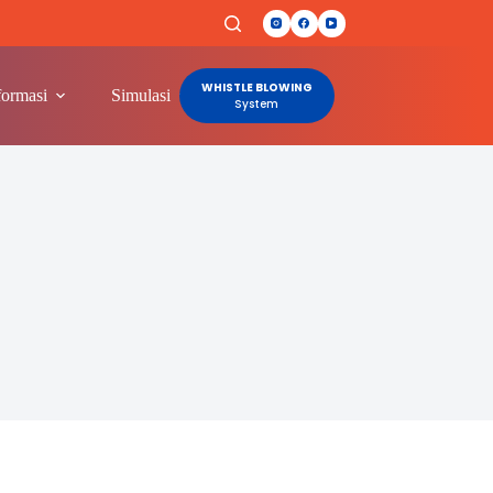
WHISTLE BLOWING
formasi
Simulasi
Lainnya
System