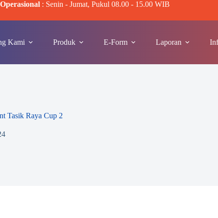
Operasional
: Senin - Jumat, Pukul 08.00 - 15.00 WIB
ng Kami
Produk
E-Form
Laporan
In
nt Tasik Raya Cup 2
24