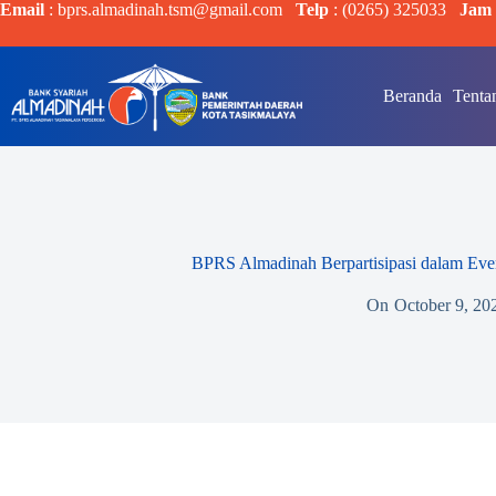
Email
: bprs.almadinah.tsm@gmail.com
Telp
: (0265) 325033
Jam 
Beranda
Tenta
BPRS Almadinah Berpartisipasi dalam Eve
On
October 9, 20