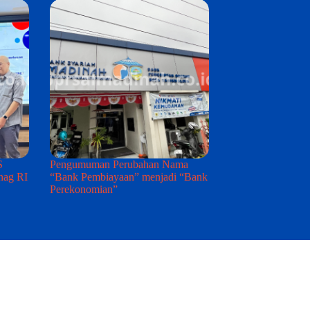
S
Pengumuman Perubahan Nama
nag RI
“Bank Pembiayaan” menjadi “Bank
Perekonomian”