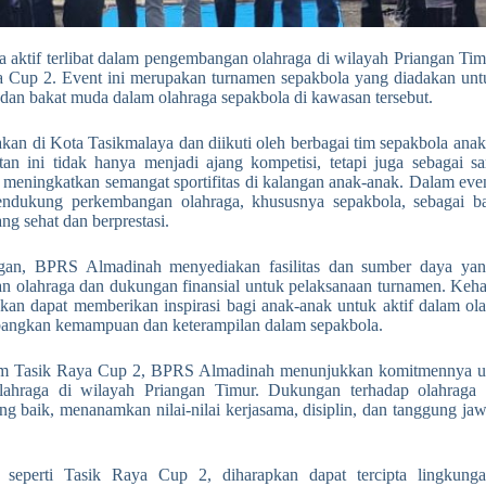
aktif terlibat dalam pengembangan olahraga di wilayah Priangan Timu
a Cup 2. Event ini merupakan turnamen sepakbola yang diadakan untu
 dan bakat muda dalam olahraga sepakbola di kawasan tersebut.
kan di Kota Tasikmalaya dan diikuti oleh berbagai tim sepakbola anak 
tan ini tidak hanya menjadi ajang kompetisi, tetapi juga sebagai s
 meningkatkan semangat sportifitas di kalangan anak-anak. Dalam ev
ndukung perkembangan olahraga, khususnya sepakbola, sebagai ba
g sehat dan berprestasi.
gan, BPRS Almadinah menyediakan fasilitas dan sumber daya yang
an olahraga dan dukungan finansial untuk pelaksanaan turnamen. Ke
pkan dapat memberikan inspirasi bagi anak-anak untuk aktif dalam ol
angkan kemampuan dan keterampilan dalam sepakbola.
alam Tasik Raya Cup 2, BPRS Almadinah menunjukkan komitmennya un
olahraga di wilayah Priangan Timur. Dukungan terhadap olahraga
g baik, menanamkan nilai-nilai kerjasama, disiplin, dan tanggung jaw
seperti Tasik Raya Cup 2, diharapkan dapat tercipta lingkung